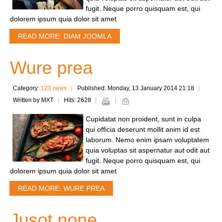
fugit. Neque porro quisquam est, qui
dolorem ipsum quia dolor sit amet
READ MORE: DIAM JOOMLA
Wure prea
Category:
123 news
Published: Monday, 13 January 2014 21:18
Written by MXT
Hits: 2628
Cupidatat non proident, sunt in culpa
qui officia deserunt mollit anim id est
laborum. Nemo enim ipsam voluptatem
quia voluptas sit aspernatur aut odit aut
fugit. Neque porro quisquam est, qui
dolorem ipsum quia dolor sit amet
READ MORE: WURE PREA
Jusot none