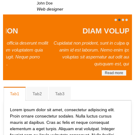
John Doe
Web designer
DIAM VOLUPTUA
t
Cupidatat non proident, sunt in culpa qui officia deserunt mollit
anim id est laborum. Nemo enim ipsam voluptatem quia
voluptas sit aspernatur aut odit aut fugit. Neque porro
quisquam est, qui ...
Read more
Tab1
Tab2
Tab3
Lorem ipsum dolor sit amet, consectetur adipiscing elit.
Proin ornare consectetur sodales. Nulla luctus cursus
mauris at dapibus. Cras ac felis et neque consequat
elementum a eget turpis. Aliquam erat volutpat. Integer