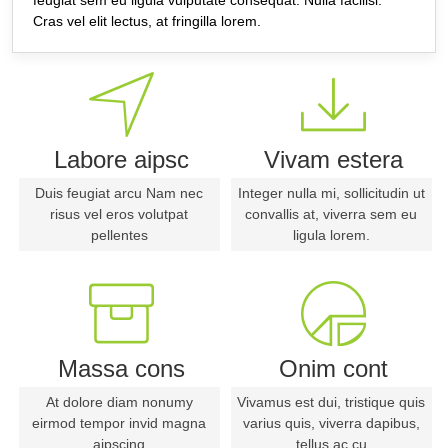
feugiat sem eu ligula vulputate consequat. Nulla facilisi.
Cras vel elit lectus, at fringilla lorem.
Labore aipsc
Vivam estera
Duis feugiat arcu Nam nec
Integer nulla mi, sollicitudin ut
risus vel eros volutpat
convallis at, viverra sem eu
pellentes
ligula lorem.
Massa cons
Onim cont
At dolore diam nonumy
Vivamus est dui, tristique quis
eirmod tempor invid magna
varius quis, viverra dapibus,
aipscing
tellus ac cu